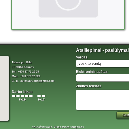
Atsiliepimai - pasiūlymai
Vardas
Taikos pr. 103d
LT-50450 Kaunas
Elektroninis paštas
Tel.: +370 37 71 25 25
Mob.: +370 670 92 020
El. p.:
autosvaruolis@gmail.com
Žinutės tekstas
Darbo laikas
©Autošvaruolis. Visos teisės saugomos