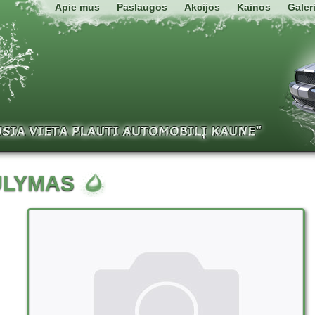
Apie mus
Paslaugos
Akcijos
Kainos
Galeri
ŪLYMAS