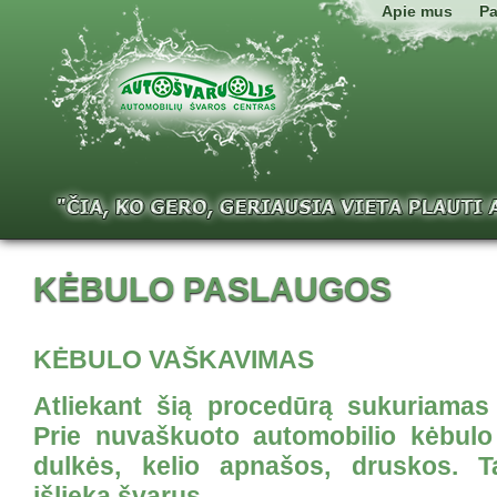
Apie mus
Pa
KĖBULO PASLAUGOS
KĖBULO VAŠKAVIMAS
Atliekant šią procedūrą sukuriamas
Prie nuvaškuoto automobilio kėbulo
dulkės, kelio apnašos, druskos. Ta
išlieka švarus.