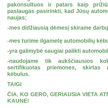
pakonsultuos ir patars kaip prižiū
paslaugas pasirinkti, kad Jūsų automo
naujas;
-mes didžiausią dėmesį skirame darbų
-mes turime ilgametę automobilių kėbul
-yra galimybė saugiai palikti automobil
-naudojame tik aukščiausios kok
sertifikuotas priemones, skirtas a
kėbulus.
TAIGI
ČIA, KO GERO, GERIAUSIA VIETA A
KAUNE!