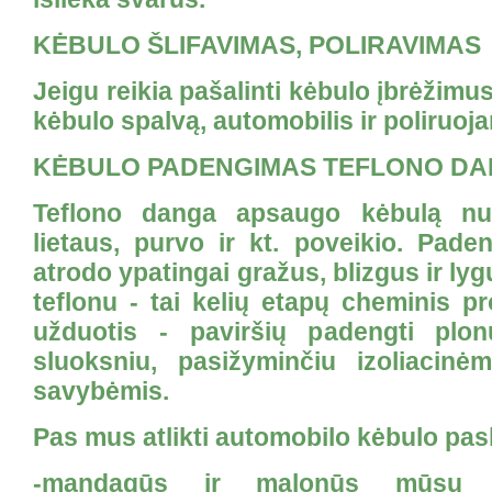
KĖBULO ŠLIFAVIMAS, POLIRAVIMAS
Jeigu reikia pašalinti kėbulo įbrėžimus
kėbulo spalvą, automobilis ir poliruoja
KĖBULO PADENGIMAS TEFLONO D
Teflono danga apsaugo kėbulą nu
lietaus, purvo ir kt. poveikio. Pade
atrodo ypatingai gražus, blizgus ir l
teflonu - tai kelių etapų cheminis p
užduotis - paviršių padengti plo
sluoksniu, pasižyminčiu izoliacinė
savybėmis.
Pas mus atlikti automobilo kėbulo pas
-mandagūs ir malonūs mūsų m