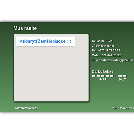
Mus rasite
Taikos pr. 103d
LT-50450 Kaunas
Tel.: +370 37 71 25 25
Mob.: +370 670 92 020
El. p.:
autosvaruolis@gmail.c
Darbo laikas
Administravimas
©Autošvaruolis