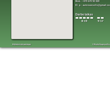
Mob.: +370 670 92 020
El. p.:
autosvaruolis@gmail.c
Darbo laikas
Administravimas
©Autošvaruolis