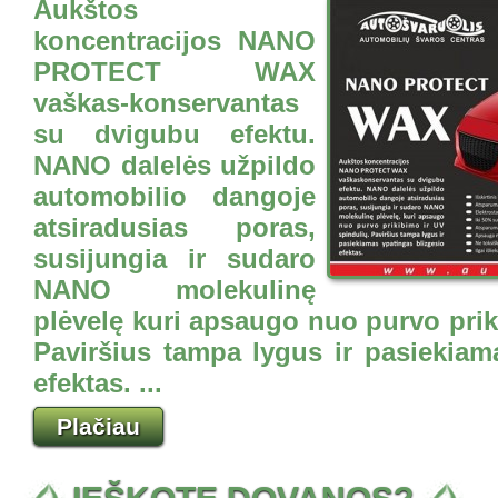
Aukštos
koncentracijos NANO
PROTECT WAX
vaškas-konservantas
su dvigubu efektu.
NANO dalelės užpildo
automobilio dangoje
atsiradusias poras,
susijungia ir sudaro
NANO molekulinę
plėvelę kuri apsaugo nuo purvo prik
Paviršius tampa lygus ir pasiekiam
efektas. ...
Plačiau