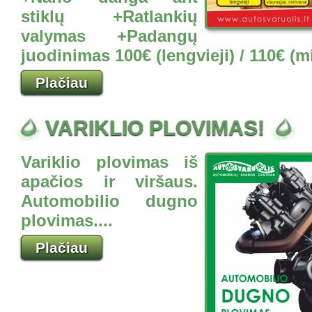
stiklų +Ratlankių
valymas +Padangų
juodinimas 100€ (lengvieji) / 110€ (mi
Plačiau
VARIKLIO PLOVIMAS!
Variklio plovimas iš
apačios ir viršaus.
Automobilio dugno
plovimas....
Plačiau