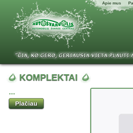
Apie mus
Pa
KOMPLEKTAI
...
Plačiau