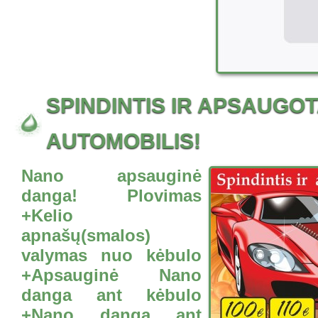
SPINDINTIS IR APSAUGO
AUTOMOBILIS!
Nano apsauginė
danga! Plovimas
+Kelio
apnašų(smalos)
valymas nuo kėbulo
+Apsauginė Nano
danga ant kėbulo
+Nano danga ant