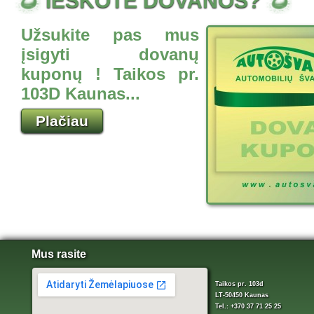
IEŠKOTE DOVANOS?
Užsukite pas mus
įsigyti dovanų
kuponų ! Taikos pr.
103D Kaunas...
Plačiau
Mus rasite
Taikos pr. 103d
LT-50450 Kaunas
Tel.: +370 37 71 25 25