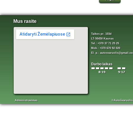
Mus rasite
Taikos pr. 103d
LT-50450 Kaunas
Tel.: +370 37 71 25 25
Mob.: +370 670 92 020
El. p.:
autosvaruolis@gmail.c
Darbo laikas
Administravimas
©Autošvaruolis