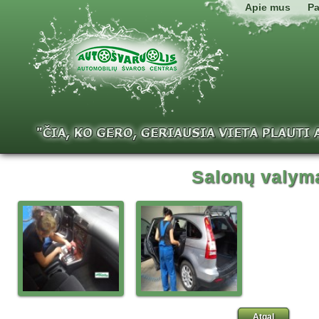
Apie mus
Pa
Salonų valym
Atgal