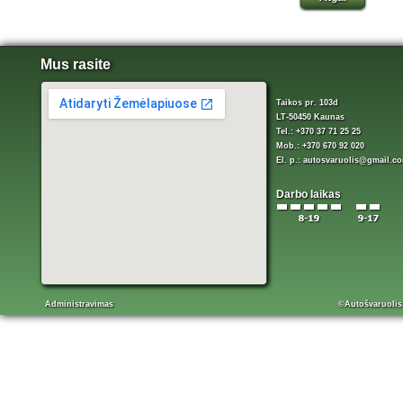
Mus rasite
Taikos pr. 103d
LT-50450 Kaunas
Tel.: +370 37 71 25 25
Mob.: +370 670 92 020
El. p.:
autosvaruolis@gmail.c
Darbo laikas
Administravimas
©Autošvaruolis