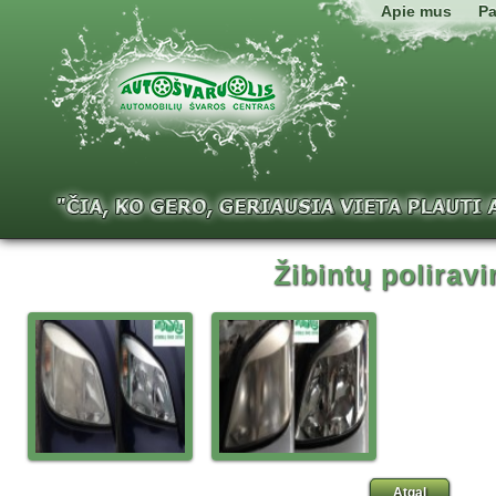
Apie mus
Pa
Žibintų polirav
Atgal