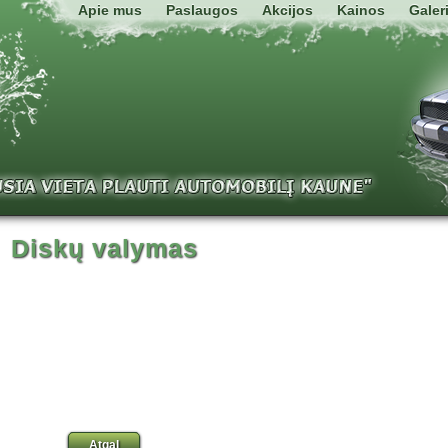
Apie mus
Paslaugos
Akcijos
Kainos
Galeri
Diskų valymas
Atgal