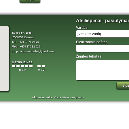
Atsiliepimai - pasiūlymai
Vardas
Taikos pr. 103d
LT-50450 Kaunas
Elektroninis paštas
Tel.: +370 37 71 25 25
Mob.: +370 670 92 020
El. p.:
autosvaruolis@gmail.com
Žinutės tekstas
Darbo laikas
©Autošvaruolis. Visos teisės saugomos